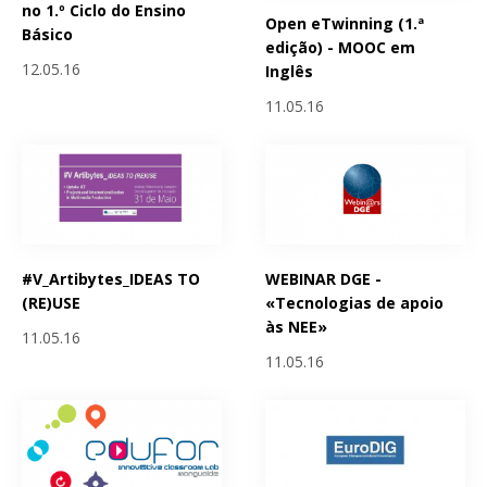
no 1.º Ciclo do Ensino
Open eTwinning (1.ª
Básico
edição) - MOOC em
12.05.16
Inglês
11.05.16
#V_Artibytes_IDEAS TO
WEBINAR DGE -
(RE)USE
«Tecnologias de apoio
às NEE»
11.05.16
11.05.16