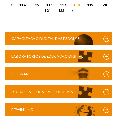
‹
114
115
116
117
118
119
120
121
122
›
CAPACITAÇÃO DIGITAL DAS ESCOLAS
LABORATÓRIOS DE EDUCAÇÃO DIGITAL
SEGURANET
RECURSOS EDUCATIVOS DIGITAIS
ETWINNING