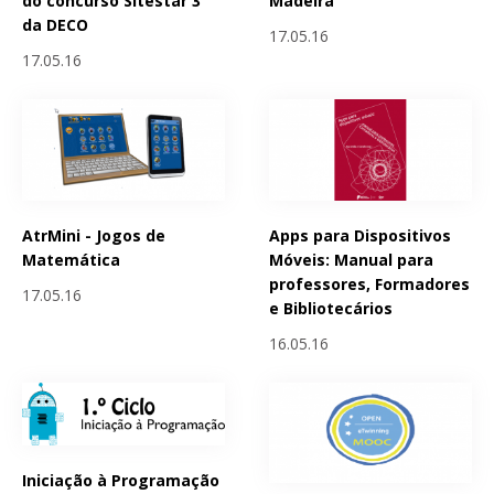
do concurso Sitestar 3
Madeira
da DECO
17.05.16
17.05.16
AtrMini - Jogos de
Apps para Dispositivos
Matemática
Móveis: Manual para
professores, Formadores
17.05.16
e Bibliotecários
16.05.16
Iniciação à Programação