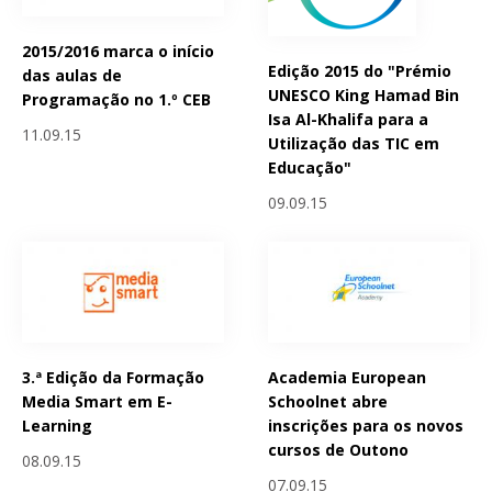
2015/2016 marca o início
Edição 2015 do "Prémio
das aulas de
UNESCO King Hamad Bin
Programação no 1.º CEB
Isa Al-Khalifa para a
11.09.15
Utilização das TIC em
Educação"
09.09.15
3.ª Edição da Formação
Academia European
Media Smart em E-
Schoolnet abre
Learning
inscrições para os novos
cursos de Outono
08.09.15
07.09.15