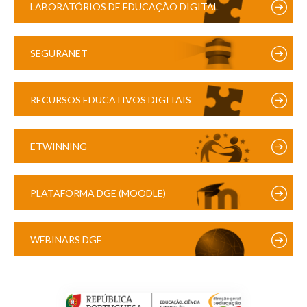
LABORATÓRIOS DE EDUCAÇÃO DIGITAL
SEGURANET
RECURSOS EDUCATIVOS DIGITAIS
ETWINNING
PLATAFORMA DGE (MOODLE)
WEBINARS DGE