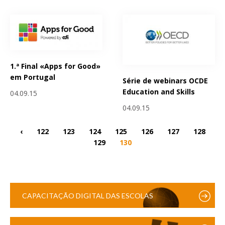
1.ª Final «Apps for Good»
em Portugal
Série de webinars OCDE
Education and Skills
04.09.15
04.09.15
‹
122
123
124
125
126
127
128
129
130
CAPACITAÇÃO DIGITAL DAS ESCOLAS