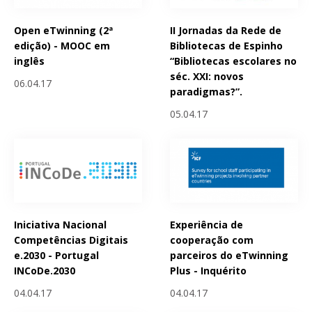
Open eTwinning (2ª
II Jornadas da Rede de
edição) - MOOC em
Bibliotecas de Espinho
inglês
“Bibliotecas escolares no
séc. XXI: novos
06.04.17
paradigmas?”.
05.04.17
Iniciativa Nacional
Experiência de
Competências Digitais
cooperação com
e.2030 - Portugal
parceiros do eTwinning
INCoDe.2030
Plus - Inquérito
04.04.17
04.04.17