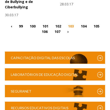
de Bullying e de
28.03.17
Ciberbullying
30.03.17
‹
99
100
101
102
103
104
105
106
107
›
CAPACITAÇÃO DIGITAL DAS ESCOLAS
LABORATÓRIOS DE EDUCAÇÃO DIGITAL
SEGURANET
RECURSOS EDUCATIVOS DIGITAIS