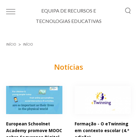
Passar para o conteúdo principal
EQUIPA DE RECURSOS E
TECNOLOGIAS EDUCATIVAS
INÍCIO
INÍCIO
Está aqui
Notícias
Páginas
European Schoolnet
Formação - O eTwinning
Academy promove MOOC
em contexto escolar (4.ª