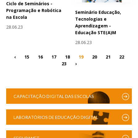
Ciclo de Seminários -
Programação e Robótica
Seminário Educação,
na Escola
Tecnologias e
Aprendizagem -
28.06.23
Educação STE(A)M
28.06.23
‹
15
16
17
18
19
20
21
22
23
›
CAPACITAÇÃO DIGITAL DAS ESCOLAS
LABORATÓRIOS DE EDUCAÇÃO DIGITAL