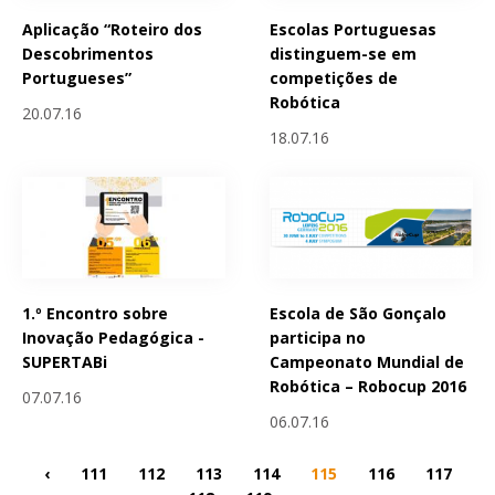
Aplicação “Roteiro dos
Escolas Portuguesas
Descobrimentos
distinguem-se em
Portugueses”
competições de
Robótica
20.07.16
18.07.16
1.º Encontro sobre
Escola de São Gonçalo
Inovação Pedagógica -
participa no
SUPERTABi
Campeonato Mundial de
Robótica – Robocup 2016
07.07.16
06.07.16
‹
111
112
113
114
115
116
117