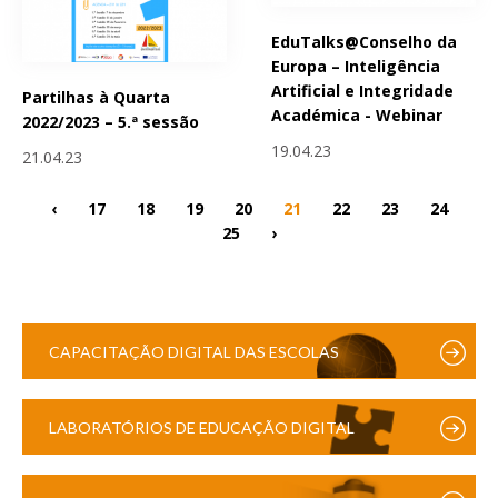
EduTalks@Conselho da
Europa – Inteligência
Artificial e Integridade
Partilhas à Quarta
Académica - Webinar
2022/2023 – 5.ª sessão
19.04.23
21.04.23
‹
17
18
19
20
21
22
23
24
25
›
CAPACITAÇÃO DIGITAL DAS ESCOLAS
LABORATÓRIOS DE EDUCAÇÃO DIGITAL