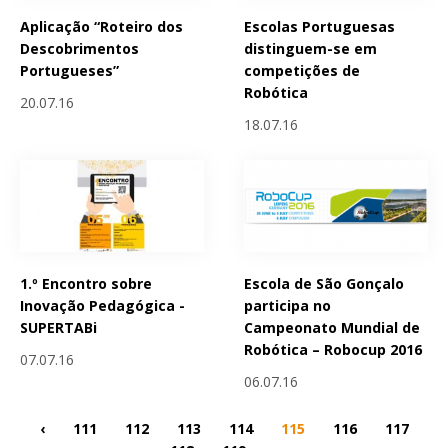
Aplicação “Roteiro dos
Escolas Portuguesas
Descobrimentos
distinguem-se em
Portugueses”
competições de
Robótica
20.07.16
18.07.16
1.º Encontro sobre
Escola de São Gonçalo
Inovação Pedagógica -
participa no
SUPERTABi
Campeonato Mundial de
Robótica – Robocup 2016
07.07.16
06.07.16
‹
111
112
113
114
115
116
117