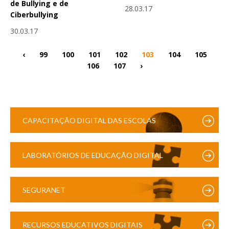
de Bullying e de
28.03.17
Ciberbullying
30.03.17
‹
99
100
101
102
103
104
105
106
107
›
CAPACITAÇÃO DIGITAL DAS ESCOLAS
LABORATÓRIOS DE EDUCAÇÃO DIGITAL
SEGURANET
RECURSOS EDUCATIVOS DIGITAIS