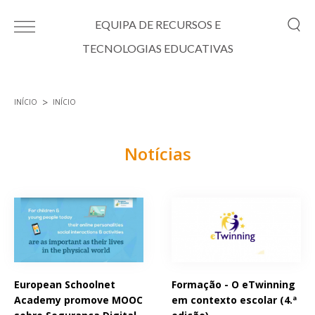
Passar para o conteúdo principal
EQUIPA DE RECURSOS E
TECNOLOGIAS EDUCATIVAS
INÍCIO
INÍCIO
Está aqui
Notícias
Páginas
European Schoolnet
Formação - O eTwinning
Academy promove MOOC
em contexto escolar (4.ª