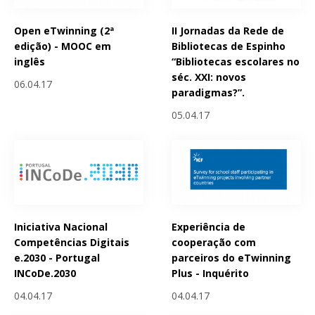
Open eTwinning (2ª
II Jornadas da Rede de
edição) - MOOC em
Bibliotecas de Espinho
inglês
“Bibliotecas escolares no
séc. XXI: novos
06.04.17
paradigmas?”.
05.04.17
Iniciativa Nacional
Experiência de
Competências Digitais
cooperação com
e.2030 - Portugal
parceiros do eTwinning
INCoDe.2030
Plus - Inquérito
04.04.17
04.04.17