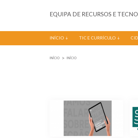
Passar para o conteúdo principal
EQUIPA DE RECURSOS E TECN
INÍCIO
TIC E CURRÍCULO
CI
INÍCIO
INÍCIO
Está aqui
Páginas