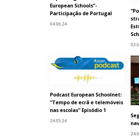
European Schools”-
“Po
Participação de Portugal
str
04.06.24
Est
Sc
03.
Podcast European Schoolnet:
“Tempo de ecrã e telemóveis
nas escolas” Episódio 1
Seg
24.05.24
na
24.