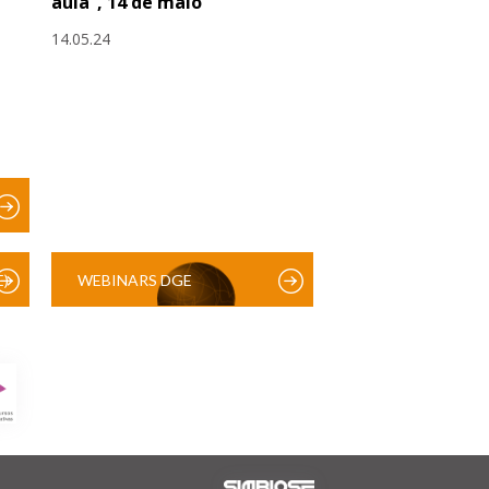
aula”, 14 de maio
14.05.24
)
WEBINARS DGE