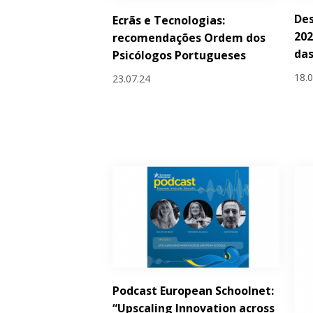
De
Ecrãs e Tecnologias:
202
recomendações Ordem dos
das
Psicólogos Portugueses
18.
23.07.24
Podcast European Schoolnet:
“Upscaling Innovation across