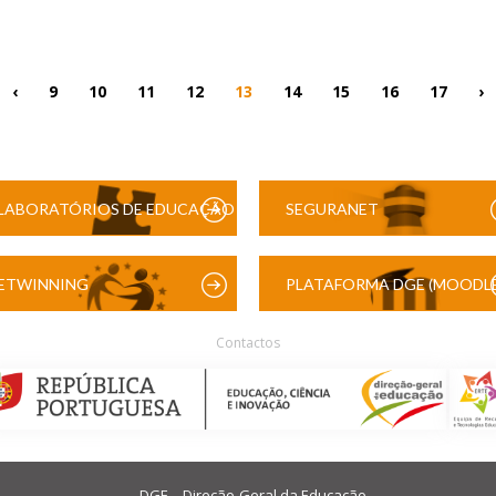
‹
9
10
11
12
13
14
15
16
17
›
LABORATÓRIOS DE EDUCAÇÃO
SEGURANET
DIGITAL
ETWINNING
PLATAFORMA DGE (MOODLE
Contactos
DGE – Direção-Geral da Educação