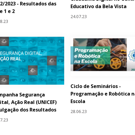
2/2023 - Resultados das
Educativo da Bela Vista
e 1 e 2
24.07.23
08.23
Ciclo de Seminários -
Programação e Robótica n
mpanha Segurança
Escola
ital, Ação Real (UNICEF)
ulgação dos Resultados
28.06.23
07.23