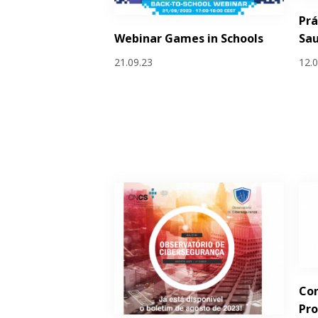
Prá
Webinar Games in Schools
Sa
21.09.23
12.
Con
Pr