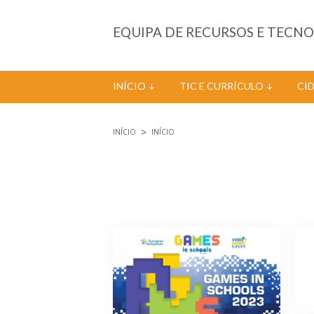
Passar para o conteúdo principal
EQUIPA DE RECURSOS E TECN
INÍCIO
TIC E CURRÍCULO
CI
INÍCIO
INÍCIO
Está aqui
Páginas