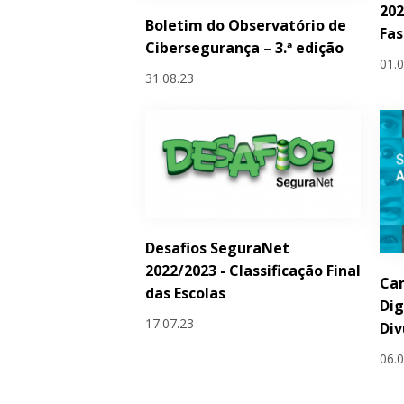
202
Boletim do Observatório de
Fas
Cibersegurança – 3.ª edição
01.
31.08.23
Desafios SeguraNet
2022/2023 - Classificação Final
Ca
das Escolas
Dig
17.07.23
Div
06.