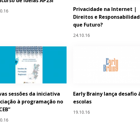
curso de Ideias AP2SI
Privacidade na Internet |
10.16
Direitos e Responsabilidad
que Futuro?
24.10.16
as sessões da iniciativa
Early Brainy lança desafio 
iciação à programação no
escolas
 CEB”
19.10.16
10.16