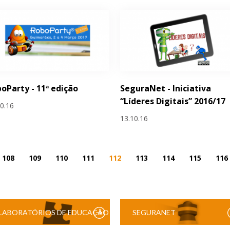
oParty - 11ª edição
SeguraNet - Iniciativa
“Líderes Digitais” 2016/17
10.16
13.10.16
108
109
110
111
112
113
114
115
116
LABORATÓRIOS DE EDUCAÇÃO
SEGURANET