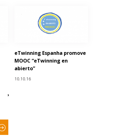
eTwinning Espanha promove
MOOC “eTwinning en
abierto”
10.10.16
›