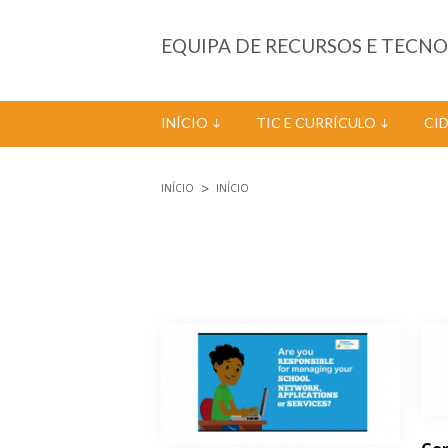
Passar para o conteúdo principal
EQUIPA DE RECURSOS E TECN
INÍCIO
TIC E CURRÍCULO
CI
INÍCIO
INÍCIO
Está aqui
Páginas