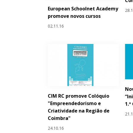
Con
European Schoolnet Academy
28.
promove novos cursos
02.11.16
Nov
CIM RC promove Colóquio
“In
"Empreendedorismo e
1.º
Criatividade na Região de
21.
Coimbra"
24.10.16