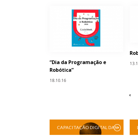
Rob
“Dia da Programação e
13.
Robótica”
18.10.16
‹
CAPACITAÇÃO DIGITAL DAS