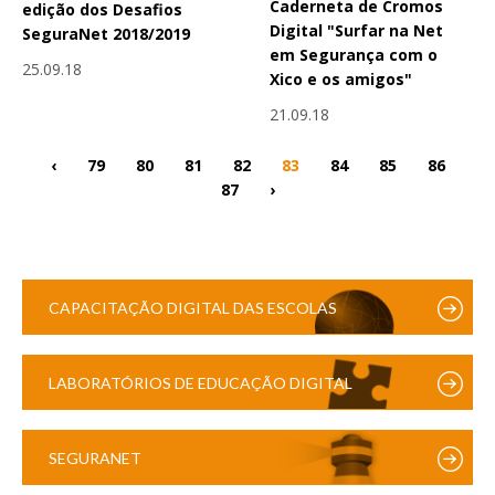
Caderneta de Cromos
edição dos Desafios
Digital "Surfar na Net
SeguraNet 2018/2019
em Segurança com o
25.09.18
Xico e os amigos"
21.09.18
‹
79
80
81
82
83
84
85
86
87
›
CAPACITAÇÃO DIGITAL DAS ESCOLAS
LABORATÓRIOS DE EDUCAÇÃO DIGITAL
SEGURANET