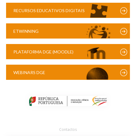
RECURSOS EDUCATIVOS DIGITAIS
ETWINNING
PLATAFORMA DGE (MOODLE)
WEBINARS DGE
Contactos