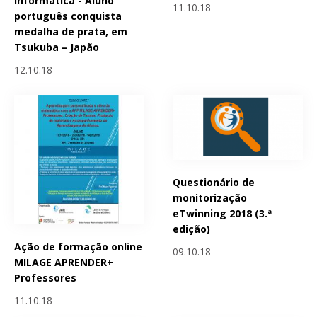
Informática - Aluno
11.10.18
português conquista
medalha de prata, em
Tsukuba – Japão
12.10.18
Questionário de
monitorização
eTwinning 2018 (3.ª
edição)
Ação de formação online
09.10.18
MILAGE APRENDER+
Professores
11.10.18