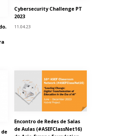
Cybersecurity Challenge PT
2023
do.
11.04.23
ra
Encontro de Redes de Salas
de Aulas (#ASEFClassNet16)
 de