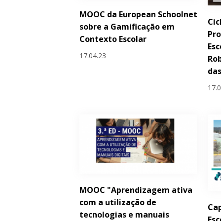
MOOC da European Schoolnet
Cic
sobre a Gamificação em
Pro
Contexto Escolar
Esc
17.04.23
Ro
da
17.
MOOC "Aprendizagem ativa
com a utilização de
Cap
tecnologias e manuais
Esc