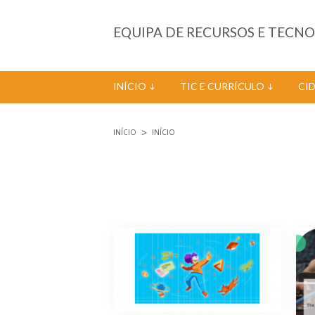
Passar para o conteúdo principal
EQUIPA DE RECURSOS E TECN
INÍCIO
TIC E CURRÍCULO
CI
INÍCIO
INÍCIO
Está aqui
Páginas