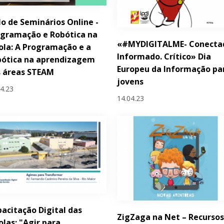
lo de Seminários Online -
gramação e Robótica na
«#MYDIGITALME- Conecta
ola: A Programação e a
Informado. Crítico» Dia
bótica na aprendizagem
Europeu da Informação pa
s áreas STEAM
jovens
04.23
14.04.23
acitação Digital das
ZigZaga na Net – Recursos
olas: "Agir para