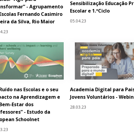
Sensibilização Educação Pr
ansformar” - Agrupamento
Escolar e 1.ºCiclo
Escolas Fernando Casimiro
05.04.23
eira da Silva, Rio Maior
04.23
Ruído nas Escolas e o seu
Academia Digital para Pais
pacto na Aprendizagem e
Jovens Voluntários - Webin
Bem-Estar dos
28.03.23
fessores” - Estudo da
opean Schoolnet
03.23