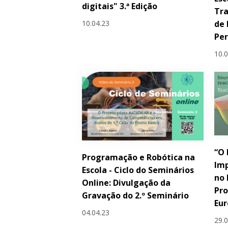
digitais" 3.ª Edição
Tr
10.04.23
de 
Per
10.
“O 
Programação e Robótica na
Im
Escola - Ciclo do Seminários
no 
Online: Divulgação da
Pro
Gravação do 2.º Seminário
Eur
04.04.23
29.