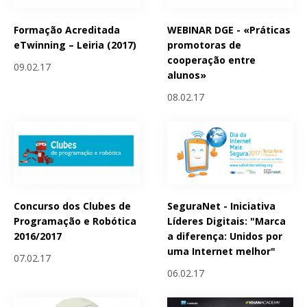
Formação Acreditada
WEBINAR DGE - «Práticas
eTwinning – Leiria (2017)
promotoras de
cooperação entre
09.02.17
alunos»
08.02.17
Concurso dos Clubes de
SeguraNet - Iniciativa
Programação e Robótica
Líderes Digitais: "Marca
2016/2017
a diferença: Unidos por
uma Internet melhor"
07.02.17
06.02.17