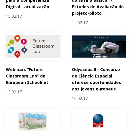
para a Competência
do Ensino Básico" -
Digital - atualização
Estudos de Avaliação do
projeto-piloto
15.02.17
14.02.17
Webinars “Future
Odysseus II - Concurso
Classroom Lab” da
de Ciência Espacial
European Schoolnet
oferece oportunidades
aos jovens europeus
13.02.17
10.02.17