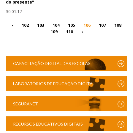
do presente"
30.01.17
‹
102
103
104
105
106
107
108
109
110
›
CAPACITAÇÃO DIGITAL DAS ESCOLAS
LABORATÓRIOS DE EDUCAÇÃO DIGITAL
SEGURANET
RECURSOS EDUCATIVOS DIGITAIS