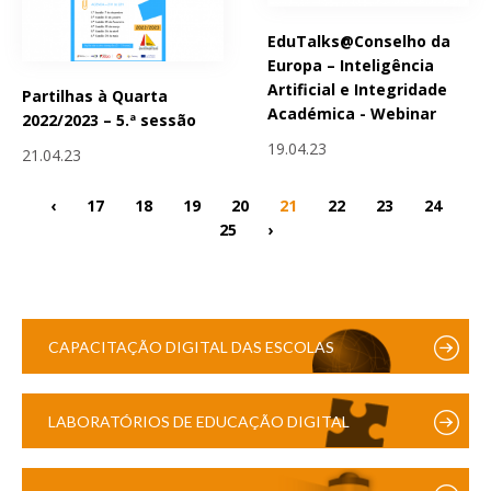
EduTalks@Conselho da
Europa – Inteligência
Artificial e Integridade
Partilhas à Quarta
Académica - Webinar
2022/2023 – 5.ª sessão
19.04.23
21.04.23
‹
17
18
19
20
21
22
23
24
25
›
CAPACITAÇÃO DIGITAL DAS ESCOLAS
LABORATÓRIOS DE EDUCAÇÃO DIGITAL