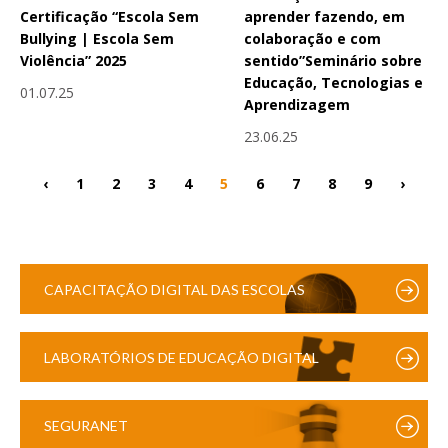
Certificação “Escola Sem
aprender fazendo, em
Bullying | Escola Sem
colaboração e com
Violência” 2025
sentido”Seminário sobre
Educação, Tecnologias e
01.07.25
Aprendizagem
23.06.25
‹
1
2
3
4
5
6
7
8
9
›
CAPACITAÇÃO DIGITAL DAS ESCOLAS
LABORATÓRIOS DE EDUCAÇÃO DIGITAL
SEGURANET