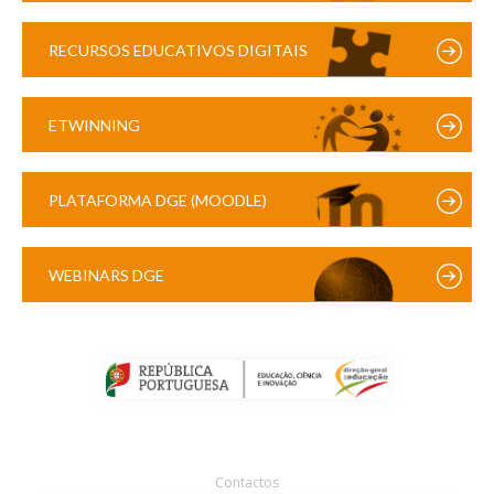
RECURSOS EDUCATIVOS DIGITAIS
ETWINNING
PLATAFORMA DGE (MOODLE)
WEBINARS DGE
Contactos