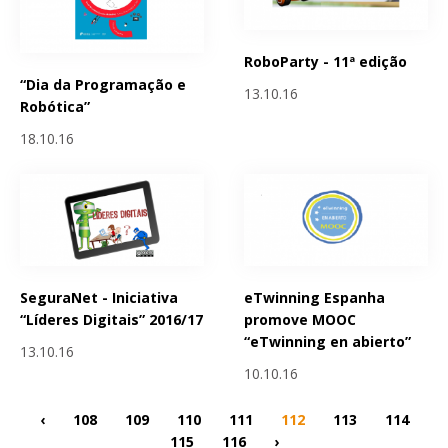
RoboParty - 11ª edição
“Dia da Programação e
13.10.16
Robótica”
18.10.16
SeguraNet - Iniciativa
eTwinning Espanha
“Líderes Digitais” 2016/17
promove MOOC
“eTwinning en abierto”
13.10.16
10.10.16
‹
108
109
110
111
112
113
114
115
116
›