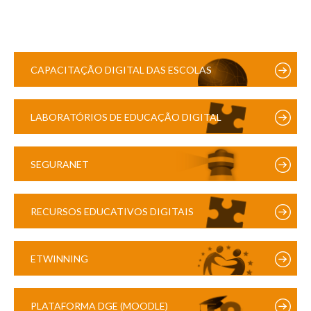
CAPACITAÇÃO DIGITAL DAS ESCOLAS
LABORATÓRIOS DE EDUCAÇÃO DIGITAL
SEGURANET
RECURSOS EDUCATIVOS DIGITAIS
ETWINNING
PLATAFORMA DGE (MOODLE)