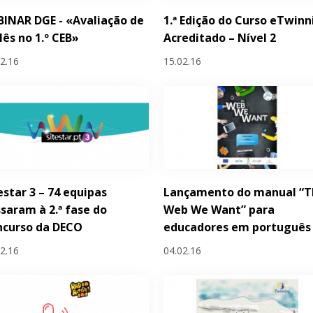
INAR DGE - «Avaliação de
1.ª Edição do Curso eTwinn
lês no 1.º CEB»
Acreditado – Nível 2
02.16
15.02.16
estar 3 – 74 equipas
Lançamento do manual “T
saram à 2.ª fase do
Web We Want” para
ncurso da DECO
educadores em português
02.16
04.02.16