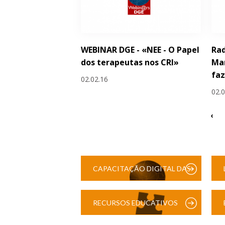
WEBINAR DGE - «NEE - O Papel
Rad
dos terapeutas nos CRI»
Man
faz
02.02.16
02.
‹
CAPACITAÇÃO DIGITAL DAS
ESCOLAS
RECURSOS EDUCATIVOS