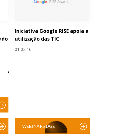
Iniciativa Google RISE apoia a
ado
utilização das TIC
01.02.16
›
)
WEBINARS DGE