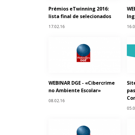
Prémios eTwinning 2016:
WEB
lista final de selecionados
Ing
17.02.16
16.
WEBINAR DGE - «Cibercrime
Sit
no Ambiente Escolar»
pas
Co
08.02.16
05.