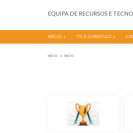
Passar para o conteúdo principal
EQUIPA DE RECURSOS E TECN
INÍCIO
TIC E CURRÍCULO
CI
INÍCIO
INÍCIO
Está aqui
Páginas