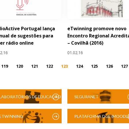
ioActive Portugal lança
eTwinning promove novo
ual de sugestões para
Encontro Regional Acredit
er rádio online
– Covilhã (2016)
02.16
01.02.16
119
120
121
122
123
124
125
126
127
LABORATÓRIOS DE EDUCAÇÃO
SEGURANET
DIGITAL
ETWINNING
PLATAFORMA DGE (MOODLE