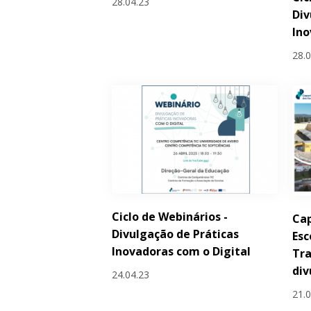
28.04.23
Div
Ino
28.
Ciclo de Webinários -
Cap
Divulgação de Práticas
Esc
Inovadoras com o Digital
Tra
div
24.04.23
21.