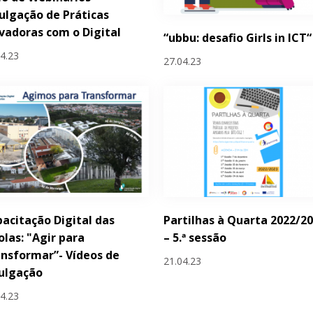
ulgação de Práticas
vadoras com o Digital
“ubbu: desafio Girls in ICT“
04.23
27.04.23
acitação Digital das
Partilhas à Quarta 2022/2
olas: "Agir para
– 5.ª sessão
nsformar”- Vídeos de
21.04.23
ulgação
04.23