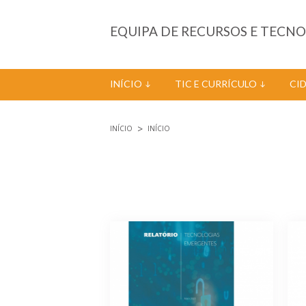
Passar para o conteúdo principal
EQUIPA DE RECURSOS E TECN
INÍCIO
TIC E CURRÍCULO
CI
INÍCIO
INÍCIO
Está aqui
Páginas