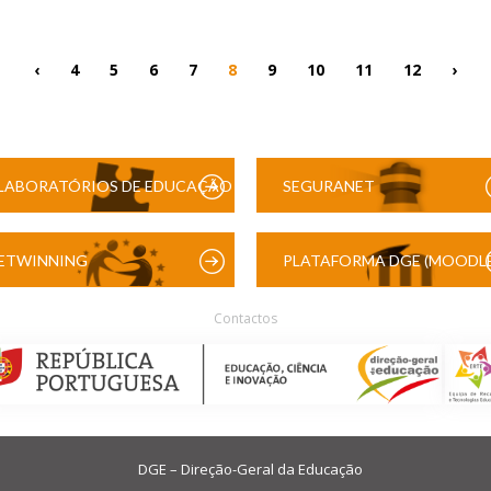
‹
4
5
6
7
8
9
10
11
12
›
LABORATÓRIOS DE EDUCAÇÃO
SEGURANET
DIGITAL
ETWINNING
PLATAFORMA DGE (MOODLE
Contactos
DGE – Direção-Geral da Educação