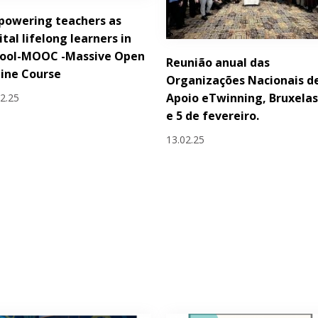
powering teachers as
ital lifelong learners in
hool-MOOC -Massive Open
Reunião anual das
ine Course
Organizações Nacionais d
Apoio eTwinning, Bruxelas
02.25
e 5 de fevereiro.
13.02.25