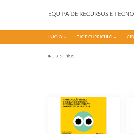
Passar para o conteúdo principal
EQUIPA DE RECURSOS E TECN
INÍCIO
TIC E CURRÍCULO
CI
INÍCIO
INÍCIO
Está aqui
Páginas