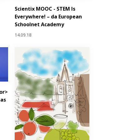
Scientix MOOC - STEM Is
Everywhere! – da European
Schoolnet Academy
14.09.18
or>
 as
a