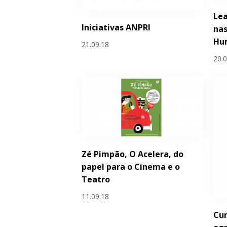
Lea
Iniciativas ANPRI
nas
Hu
21.09.18
20.
Zé Pimpão, O Acelera, do
papel para o Cinema e o
Teatro
11.09.18
Cur