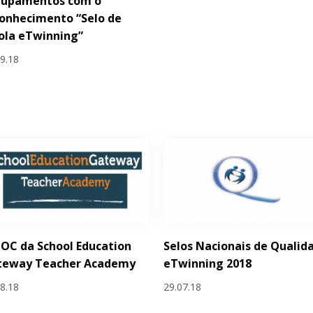
rupamentos com o
onhecimento “Selo de
ola eTwinning”
09.18
OC da School Education
Selos Nacionais de Qualid
teway Teacher Academy
eTwinning 2018
08.18
29.07.18