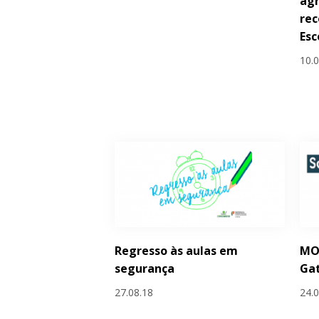
ag
rec
Esc
10.
Regresso às aulas em
MO
segurança
Ga
27.08.18
24.