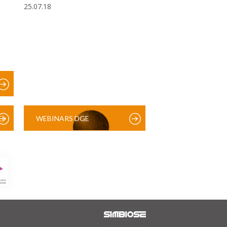
25.07.18
)
WEBINARS DGE