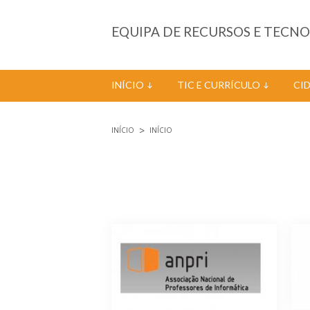
Passar para o conteúdo principal
EQUIPA DE RECURSOS E TECN
INÍCIO
TIC E CURRÍCULO
CI
INÍCIO
INÍCIO
Está aqui
Páginas