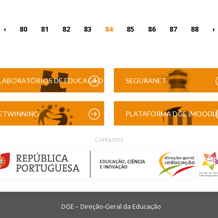
‹
80
81
82
83
84
85
86
87
88
›
LABORATÓRIOS DE EDUCAÇÃO
SEGURANET
DIGITAL
ETWINNING
PLATAFORMA DGE (MOODLE
Contactos
DGE – Direção-Geral da Educação