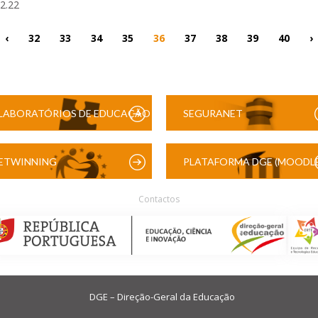
02.22
‹
32
33
34
35
36
37
38
39
40
›
LABORATÓRIOS DE EDUCAÇÃO
SEGURANET
DIGITAL
ETWINNING
PLATAFORMA DGE (MOODLE
Contactos
DGE – Direção-Geral da Educação