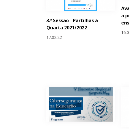
Ava
a p
3.ª Sessão - Partilhas à
ens
Quarta 2021/2022
16.
17.02.22