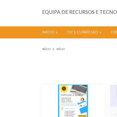
Passar para o conteúdo principal
EQUIPA DE RECURSOS E TECN
INÍCIO
TIC E CURRÍCULO
CI
INÍCIO
INÍCIO
Está aqui
Páginas