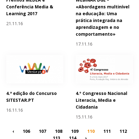
Conferência Media &
«Abordagens multinível
Learning 2017
na educação: Uma
prática integrada na
21.11.16
aprendizagem e no
comportamento»
17.11.16
4.ª edição do Concurso
4.º Congresso Nacional
SITESTAR.PT
Literacia, Media e
Cidadania
16.11.16
15.11.16
‹
106
107
108
109
110
111
112
113
114
›