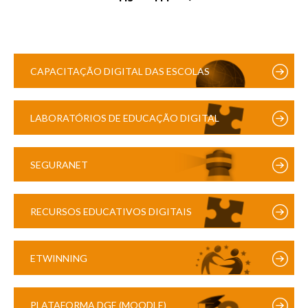
CAPACITAÇÃO DIGITAL DAS ESCOLAS
LABORATÓRIOS DE EDUCAÇÃO DIGITAL
SEGURANET
RECURSOS EDUCATIVOS DIGITAIS
ETWINNING
PLATAFORMA DGE (MOODLE)