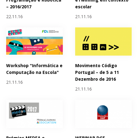
– 2016/2017
escolar
22.11.16
21.11.16
Workshop "Informática e
Movimento Código
Computação na Escola"
Portugal – de 5 a 11
Dezembro de 2016
21.11.16
21.11.16
Prémios MEDEA e
WEBINAR DGE -