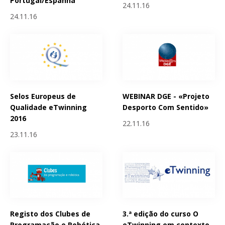
Portugal/Espanha
24.11.16
24.11.16
Selos Europeus de
WEBINAR DGE - «Projeto
Qualidade eTwinning
Desporto Com Sentido»
2016
22.11.16
23.11.16
Registo dos Clubes de
3.ª edição do curso O
Programação e Robótica
eTwinning em contexto