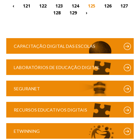
‹
121
122
123
124
125
126
127
128
129
›
CAPACITAÇÃO DIGITAL DAS ESCOLAS
LABORATÓRIOS DE EDUCAÇÃO DIGITAL
SEGURANET
RECURSOS EDUCATIVOS DIGITAIS
ETWINNING