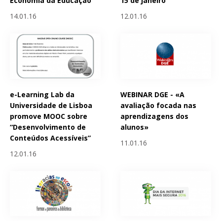
Economia da Educação
15 de janeiro
14.01.16
12.01.16
e-Learning Lab da
WEBINAR DGE - «A
Universidade de Lisboa
avaliação focada nas
promove MOOC sobre
aprendizagens dos
“Desenvolvimento de
alunos»
Conteúdos Acessíveis”
11.01.16
12.01.16