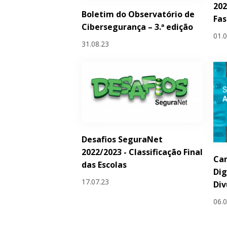
202
Boletim do Observatório de
Fas
Cibersegurança – 3.ª edição
01.
31.08.23
Desafios SeguraNet
2022/2023 - Classificação Final
Ca
das Escolas
Dig
17.07.23
Div
06.