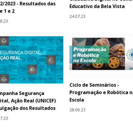
2/2023 - Resultados das
Educativo da Bela Vista
e 1 e 2
24.07.23
08.23
Ciclo de Seminários -
Programação e Robótica n
mpanha Segurança
Escola
ital, Ação Real (UNICEF)
ulgação dos Resultados
28.06.23
07.23