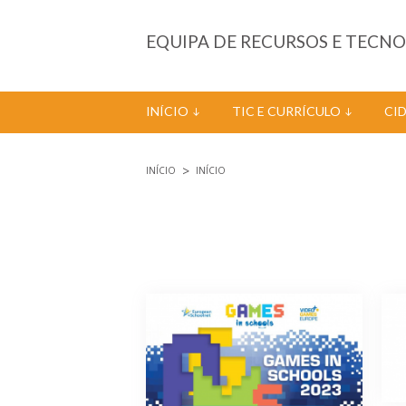
Passar para o conteúdo principal
EQUIPA DE RECURSOS E TECN
INÍCIO
TIC E CURRÍCULO
CI
INÍCIO
INÍCIO
Está aqui
Páginas