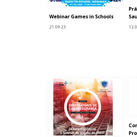
Prá
Webinar Games in Schools
Sa
21.09.23
12.
Con
Pr