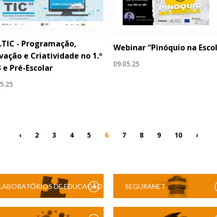
.TIC - Programação,
Webinar “Pinóquio na Esco
vação e Criatividade no 1.º
09.05.25
 e Pré-Escolar
05.25
‹
2
3
4
5
6
7
8
9
10
›
LABORATÓRIOS DE EDUCAÇÃO
SEGURANET
DIGITAL