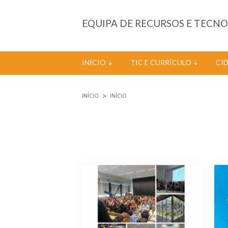
Passar para o conteúdo principal
EQUIPA DE RECURSOS E TECN
INÍCIO
TIC E CURRÍCULO
CI
INÍCIO
INÍCIO
Está aqui
Páginas