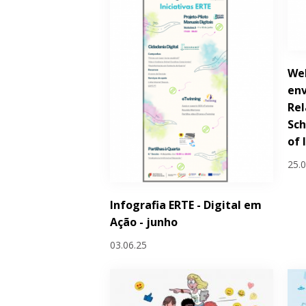
Wel
env
Rel
Sch
of 
25.
Infografia ERTE - Digital em
Ação - junho
03.06.25