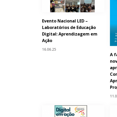
Evento Nacional LED –
Laboratórios de Educação
Digital: Aprendizagem em
Ação
16.06.25
A f
nov
apr
Con
Ap
Pr
11.