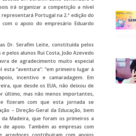
 pois irá organizar a competição a nível
e representará Portugal na 2.ª edição do
, com o apoio do empresário Eduardo
 Dr. Serafim Leite, constituída pelos
 e pelos alunos Rui Costa, João Azevedo
avra de agradecimento muito especial
 esta “aventura”: “em primeiro lugar à
 apoio, incentivo e camaradagem. Em
reira, que desde os EUA, não deixou de
Por último, mas não menos importantes,
ue fizeram com que esta jornada se
cação – Direção-Geral da Educação, bem
 da Madeira, que foram os primeiros a
do de apoio. Também as empresas com
e arredores contribuíram com apoios