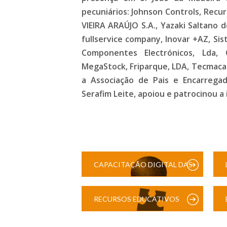
pecuniários: Johnson Controls, Recurs
VIEIRA ARAÚJO S.A., Yazaki Saltano d
fullservice company, Inovar +AZ, Sis
Componentes Electrónicos, Lda, 
MegaStock, Friparque, LDA, Tecmaca
a Associação de Pais e Encarrega
Serafim Leite, apoiou e patrocinou a 
CAPACITAÇÃO DIGITAL DAS
ESCOLAS
RECURSOS EDUCATIVOS
DIGITAIS