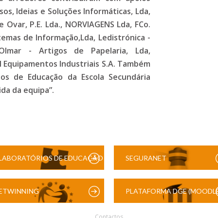
os, Ideias e Soluções Informáticas, Lda,
e Ovar, P.E. Lda., NORVIAGENS Lda, FCo.
temas de Informação,Lda, Ledistrónica -
Olmar - Artigos de Papelaria, Lda,
l Equipamentos Industriais S.A. Também
dos de Educação da Escola Secundária
ida da equipa”.
LABORATÓRIOS DE EDUCAÇÃO
SEGURANET
DIGITAL
ETWINNING
PLATAFORMA DGE (MOODLE
Contactos