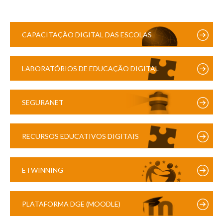
CAPACITAÇÃO DIGITAL DAS ESCOLAS
LABORATÓRIOS DE EDUCAÇÃO DIGITAL
SEGURANET
RECURSOS EDUCATIVOS DIGITAIS
ETWINNING
PLATAFORMA DGE (MOODLE)