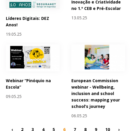
Inovação e Criatividade
no 1.º CEB e Pré-Escolar
13.05.25
Líderes Digitais: DEZ
Anos!
19.05.25
Webinar “Pinóquio na
European Commission
Escola”
webinar - Wellbeing,
inclusion and school
09.05.25
success: mapping your
school’s journey
06.05.25
‹
2
3
4
5
6
7
8
9
10
›