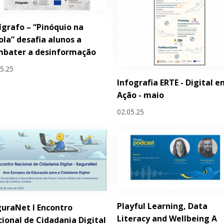
ígrafo – “Pinóquio na
ola” desafia alunos a
mbater a desinformação
05.25
Infografia ERTE - Digital 
Ação - maio
02.05.25
Playful Learning, Data
uraNet I Encontro
Literacy and Wellbeing A
ional de Cidadania Digital