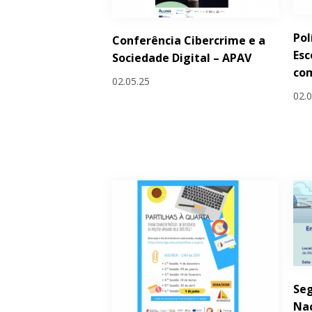
Pol
Conferência Cibercrime e a
Esc
Sociedade Digital – APAV
co
02.05.25
02.
Seg
Nac