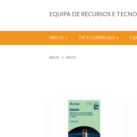
Passar para o conteúdo principal
EQUIPA DE RECURSOS E TECN
INÍCIO
TIC E CURRÍCULO
CI
INÍCIO
INÍCIO
Está aqui
Páginas