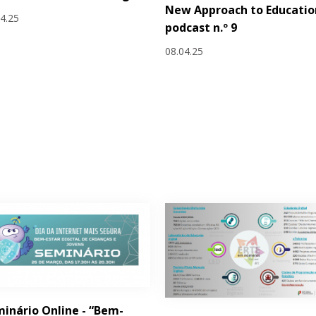
New Approach to Educatio
04.25
podcast n.º 9
08.04.25
inário Online - “Bem-