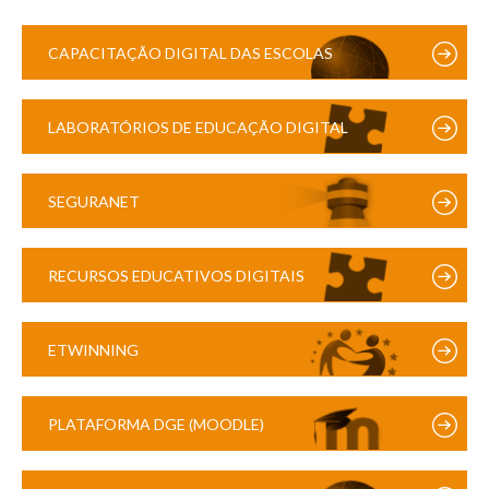
CAPACITAÇÃO DIGITAL DAS ESCOLAS
LABORATÓRIOS DE EDUCAÇÃO DIGITAL
SEGURANET
RECURSOS EDUCATIVOS DIGITAIS
ETWINNING
PLATAFORMA DGE (MOODLE)