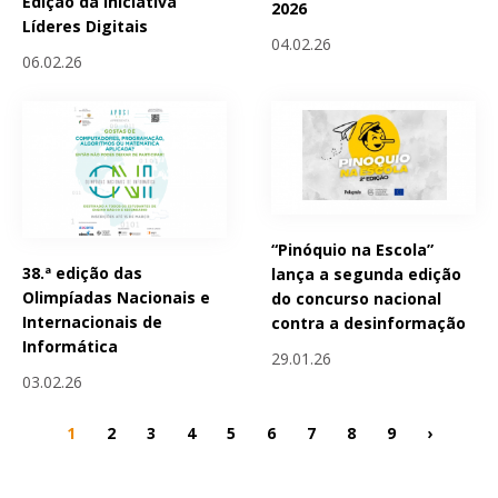
Edição da Iniciativa
2026
Líderes Digitais
04.02.26
06.02.26
“Pinóquio na Escola”
38.ª edição das
lança a segunda edição
Olimpíadas Nacionais e
do concurso nacional
Internacionais de
contra a desinformação
Informática
29.01.26
03.02.26
1
2
3
4
5
6
7
8
9
›