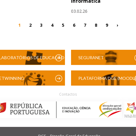
Informática
03.02.26
1
2
3
4
5
6
7
8
9
›
LABORATÓRIOS DE EDUCAÇÃO
SEGURANET
DIGITAL
ETWINNING
PLATAFORMA DGE (MOODLE
Contactos
DGE – Direção-Geral da Educação