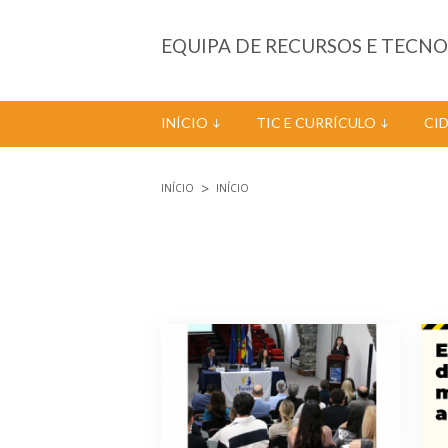
Passar para o conteúdo principal
EQUIPA DE RECURSOS E TECN
INÍCIO
TIC E CURRÍCULO
CI
INÍCIO
INÍCIO
Está aqui
Páginas