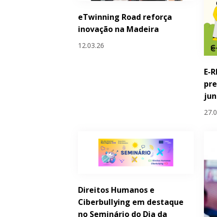
eTwinning Road reforça
inovação na Madeira
12.03.26
E-R
pre
ju
27.
Direitos Humanos e
Ciberbullying em destaque
no Seminário do Dia da