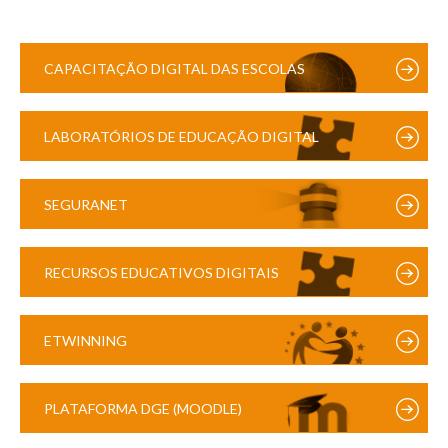
CAPACITAÇÃO DIGITAL DAS ESCOLAS
LABORATÓRIOS DE EDUCAÇÃO DIGITAL
SEGURANET
RECURSOS EDUCATIVOS DIGITAIS
ETWINNING
PLATAFORMA DGE (MOODLE)