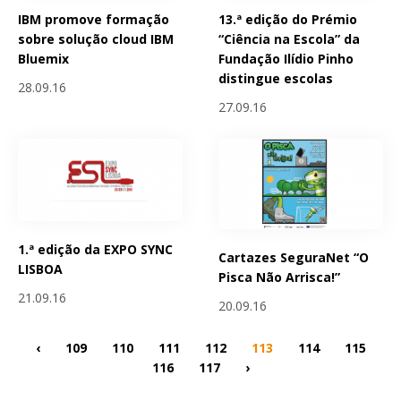
IBM promove formação
13.ª edição do Prémio
sobre solução cloud IBM
“Ciência na Escola” da
Bluemix
Fundação Ilídio Pinho
distingue escolas
28.09.16
27.09.16
1.ª edição da EXPO SYNC
Cartazes SeguraNet “O
LISBOA
Pisca Não Arrisca!”
21.09.16
20.09.16
‹
109
110
111
112
113
114
115
116
117
›