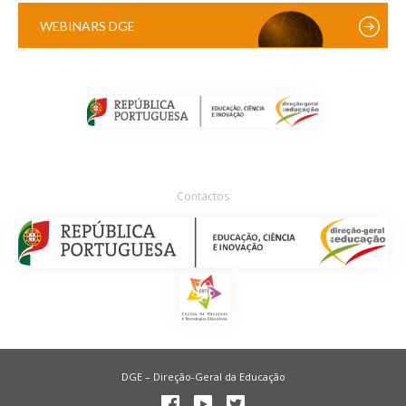
WEBINARS DGE
Contactos
DGE – Direção-Geral da Educação