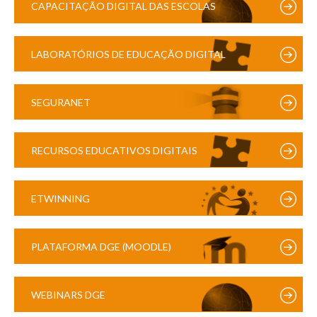
CAPACITAÇÃO DIGITAL DAS ESCOLAS
LABORATÓRIOS DE EDUCAÇÃO DIGITAL
SEGURANET
RECURSOS EDUCATIVOS DIGITAIS
ETWINNING
PLATAFORMA DGE (MOODLE)
WEBINARS DGE