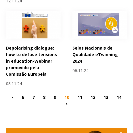
12.11.24
Depolarising dialogue:
Selos Nacionais de
how to defuse tensions
Qualidade eTwinning
in education-Webinar
2024
promovido pela
06.11.24
Comissão Europeia
08.11.24
‹
6
7
8
9
10
11
12
13
14
›