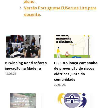
aluno
.
Versão Portuguesa EUSecure Lite para
docente
.
eTwinning Road reforça
E-REDES lança campanha
inovação na Madeira
de prevenção de riscos
12.03.26
elétricos junto da
comunidade
27.02.26