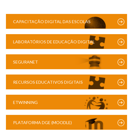
CAPACITAÇÃO DIGITAL DAS ESCOLAS
LABORATÓRIOS DE EDUCAÇÃO DIGITAL
SEGURANET
RECURSOS EDUCATIVOS DIGITAIS
ETWINNING
PLATAFORMA DGE (MOODLE)