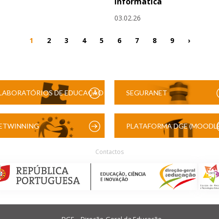
Informática
03.02.26
1
2
3
4
5
6
7
8
9
›
LABORATÓRIOS DE EDUCAÇÃO
SEGURANET
DIGITAL
ETWINNING
PLATAFORMA DGE (MOODLE
Contactos
DGE – Direção-Geral da Educação