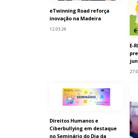
eTwinning Road reforça
inovação na Madeira
12.03.26
E-R
pre
ju
27.
Direitos Humanos e
Ciberbullying em destaque
no Seminário do Dia da