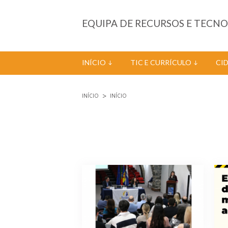
Passar para o conteúdo principal
EQUIPA DE RECURSOS E TECN
INÍCIO
TIC E CURRÍCULO
CI
INÍCIO
INÍCIO
Está aqui
Páginas