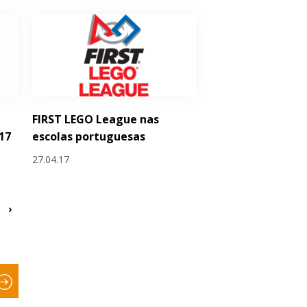
FIRST LEGO League nas
17
escolas portuguesas
27.04.17
›