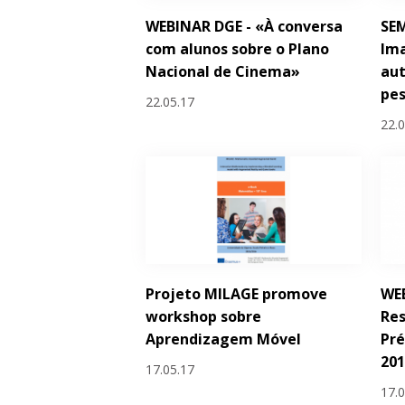
WEBINAR DGE - «À conversa
SE
com alunos sobre o Plano
Im
Nacional de Cinema»
au
pes
22.05.17
22.
Projeto MILAGE promove
WE
workshop sobre
Res
Aprendizagem Móvel
Pr
20
17.05.17
17.