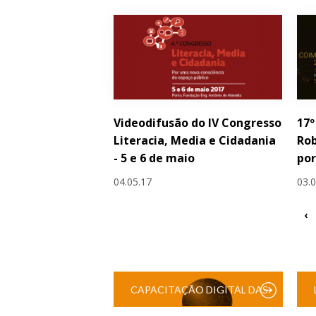
Videodifusão do IV Congresso
17º
Literacia, Media e Cidadania
Rob
- 5 e 6 de maio
po
04.05.17
03.
‹
CAPACITAÇÃO DIGITAL DAS