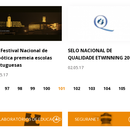
 Festival Nacional de
SELO NACIONAL DE
ótica premeia escolas
QUALIDADE ETWINNING 20
rtuguesas
02.05.17
05.17
97
98
99
100
101
102
103
104
105
LABORATÓRIOS DE EDUCAÇÃO
SEGURANET