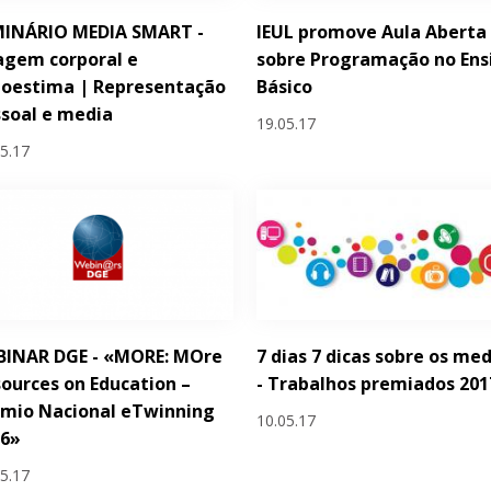
MINÁRIO MEDIA SMART -
IEUL promove Aula Aberta
agem corporal e
sobre Programação no Ens
toestima | Representação
Básico
soal e media
19.05.17
05.17
BINAR DGE - «MORE: MOre
7 dias 7 dicas sobre os me
ources on Education –
- Trabalhos premiados 201
émio Nacional eTwinning
10.05.17
16»
05.17