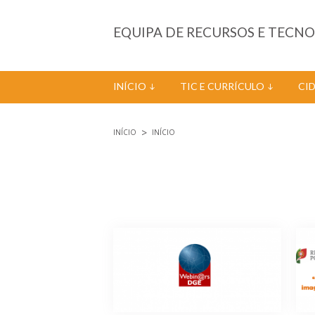
Passar para o conteúdo principal
EQUIPA DE RECURSOS E TECN
INÍCIO
TIC E CURRÍCULO
CI
INÍCIO
INÍCIO
Está aqui
Páginas