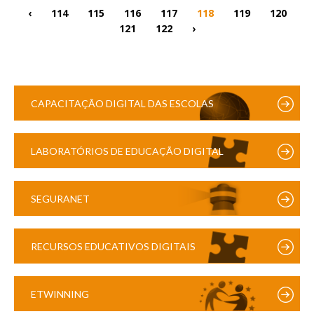
‹
114
115
116
117
118
119
120
121
122
›
CAPACITAÇÃO DIGITAL DAS ESCOLAS
LABORATÓRIOS DE EDUCAÇÃO DIGITAL
SEGURANET
RECURSOS EDUCATIVOS DIGITAIS
ETWINNING