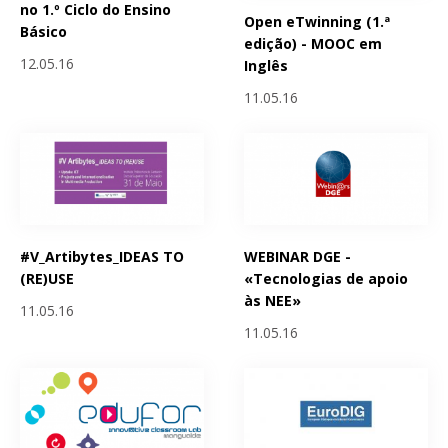
no 1.º Ciclo do Ensino
Open eTwinning (1.ª
Básico
edição) - MOOC em
12.05.16
Inglês
11.05.16
#V_Artibytes_IDEAS TO
WEBINAR DGE -
(RE)USE
«Tecnologias de apoio
às NEE»
11.05.16
11.05.16