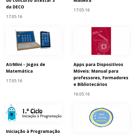
do concurso Sitestar 3
Madeira
da DECO
17.05.16
17.05.16
AtrMini - Jogos de
Apps para Dispositivos
Matemática
Móveis: Manual para
professores, Formadores
17.05.16
e Bibliotecários
16.05.16
Iniciação à Programação