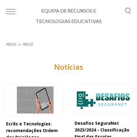
Passar para o conteúdo principal
EQUIPA DE RECURSOS E
TECNOLOGIAS EDUCATIVAS
INÍCIO
INÍCIO
Está aqui
Notícias
Páginas
Desafios SeguraNet
Ecrãs e Tecnologias:
2023/2024 - Classificação
recomendações Ordem
Final das Escolas