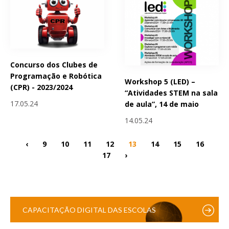
Concurso dos Clubes de
Programação e Robótica
Workshop 5 (LED) –
(CPR) - 2023/2024
“Atividades STEM na sala
17.05.24
de aula”, 14 de maio
14.05.24
‹
9
10
11
12
13
14
15
16
17
›
CAPACITAÇÃO DIGITAL DAS ESCOLAS