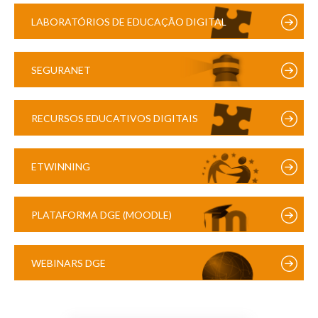
LABORATÓRIOS DE EDUCAÇÃO DIGITAL
SEGURANET
RECURSOS EDUCATIVOS DIGITAIS
ETWINNING
PLATAFORMA DGE (MOODLE)
WEBINARS DGE