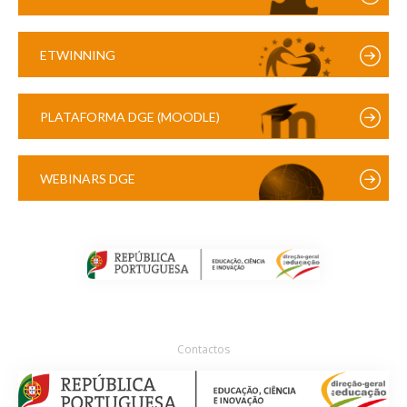
ETWINNING
PLATAFORMA DGE (MOODLE)
WEBINARS DGE
Contactos