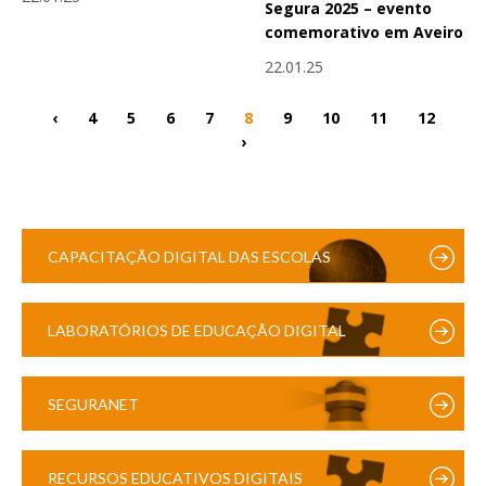
Segura 2025 – evento
comemorativo em Aveiro
22.01.25
‹
4
5
6
7
8
9
10
11
12
›
CAPACITAÇÃO DIGITAL DAS ESCOLAS
LABORATÓRIOS DE EDUCAÇÃO DIGITAL
SEGURANET
RECURSOS EDUCATIVOS DIGITAIS