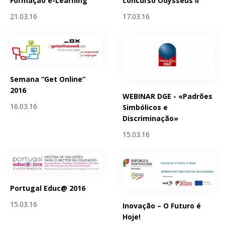
Formação e-Learning
concurso Odysseus II
21.03.16
17.03.16
Semana “Get Online”
2016
WEBINAR DGE - «Padrões
16.03.16
Simbólicos e
Discriminação»
15.03.16
Portugal Educ@ 2016
15.03.16
Inovação – O Futuro é
Hoje!