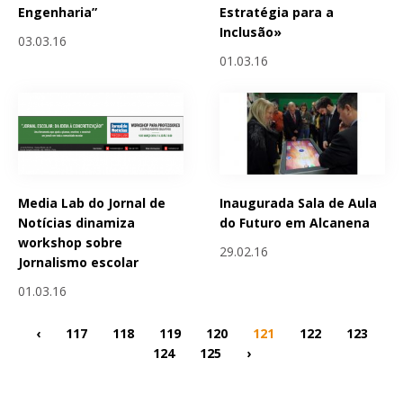
Engenharia”
Estratégia para a
Inclusão»
03.03.16
01.03.16
Media Lab do Jornal de
Inaugurada Sala de Aula
Notícias dinamiza
do Futuro em Alcanena
workshop sobre
29.02.16
Jornalismo escolar
01.03.16
‹
117
118
119
120
121
122
123
124
125
›