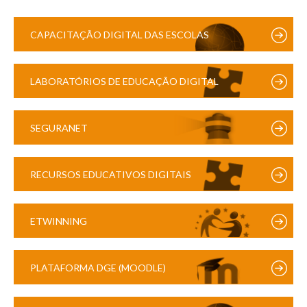
CAPACITAÇÃO DIGITAL DAS ESCOLAS
LABORATÓRIOS DE EDUCAÇÃO DIGITAL
SEGURANET
RECURSOS EDUCATIVOS DIGITAIS
ETWINNING
PLATAFORMA DGE (MOODLE)