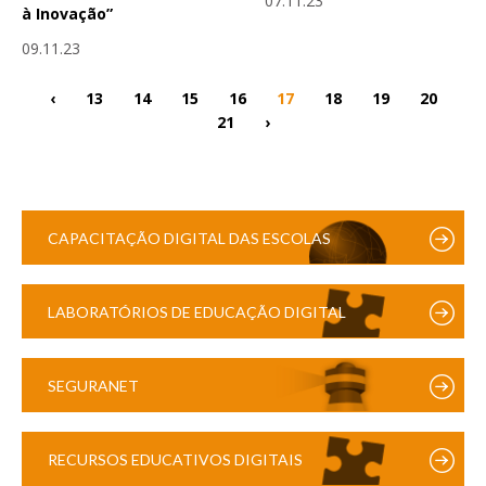
07.11.23
à Inovação”
09.11.23
‹
13
14
15
16
17
18
19
20
21
›
CAPACITAÇÃO DIGITAL DAS ESCOLAS
LABORATÓRIOS DE EDUCAÇÃO DIGITAL
SEGURANET
RECURSOS EDUCATIVOS DIGITAIS