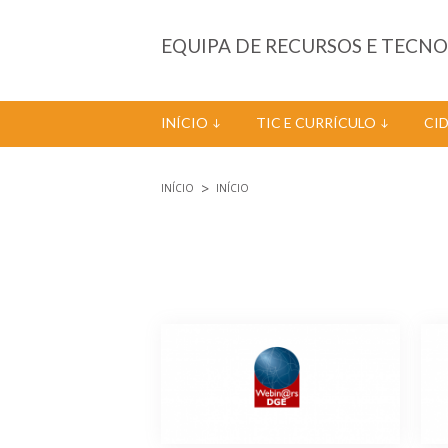
Passar para o conteúdo principal
EQUIPA DE RECURSOS E TECN
INÍCIO
TIC E CURRÍCULO
CI
INÍCIO
INÍCIO
Está aqui
Páginas