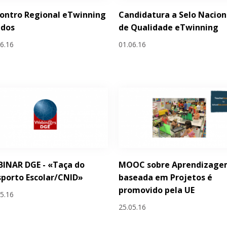
ontro Regional eTwinning
Candidatura a Selo Nacion
idos
de Qualidade eTwinning
06.16
01.06.16
INAR DGE - «Taça do
MOOC sobre Aprendizag
porto Escolar/CNID»
baseada em Projetos é
promovido pela UE
05.16
25.05.16