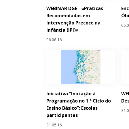
WEBINAR DGE - «Práticas
Enc
Recomendadas em
Ób
Intervenção Precoce na
06.
Infância (IPI)»
06.06.16
Iniciativa “Iniciação à
WEB
Programação no 1.º Ciclo do
Des
Ensino Básico”: Escolas
31.
participantes
31.05.16