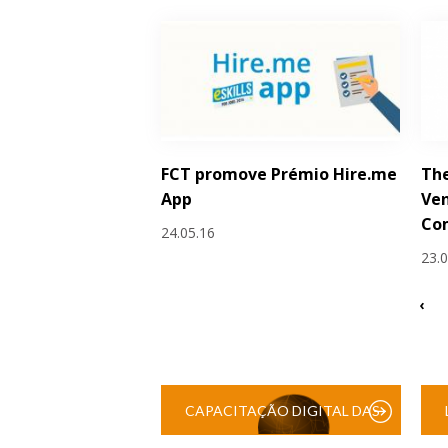
FCT promove Prémio Hire.me
The
App
Ve
Co
24.05.16
23.
‹
CAPACITAÇÃO DIGITAL DAS