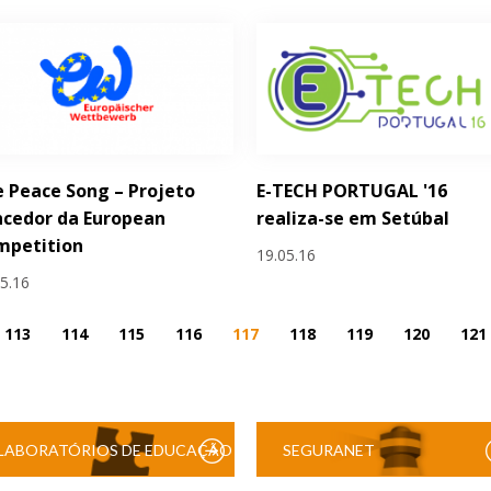
 Peace Song – Projeto
E-TECH PORTUGAL '16
ncedor da European
realiza-se em Setúbal
mpetition
19.05.16
05.16
113
114
115
116
117
118
119
120
121
LABORATÓRIOS DE EDUCAÇÃO
SEGURANET