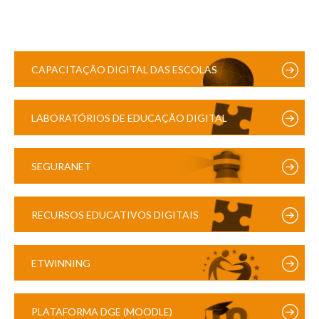
CAPACITAÇÃO DIGITAL DAS ESCOLAS
LABORATÓRIOS DE EDUCAÇÃO DIGITAL
SEGURANET
RECURSOS EDUCATIVOS DIGITAIS
ETWINNING
PLATAFORMA DGE (MOODLE)