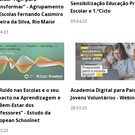
Sensibilização Educação Pr
ansformar” - Agrupamento
Escolar e 1.ºCiclo
Escolas Fernando Casimiro
05.04.23
eira da Silva, Rio Maior
04.23
Ruído nas Escolas e o seu
Academia Digital para Pais
pacto na Aprendizagem e
Jovens Voluntários - Webin
Bem-Estar dos
28.03.23
fessores” - Estudo da
opean Schoolnet
03.23