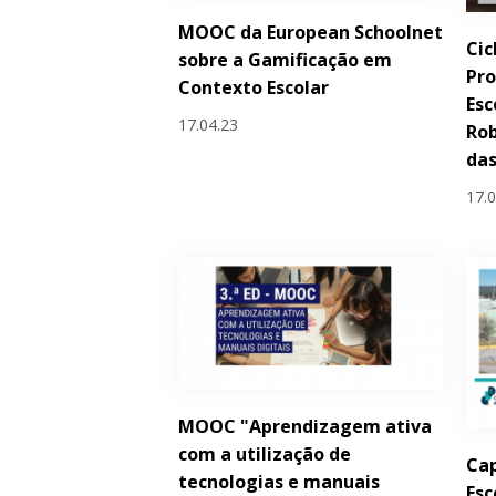
MOOC da European Schoolnet
Cic
sobre a Gamificação em
Pro
Contexto Escolar
Esc
17.04.23
Ro
da
17.
MOOC "Aprendizagem ativa
com a utilização de
Cap
tecnologias e manuais
Esc