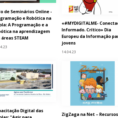
lo de Seminários Online -
gramação e Robótica na
«#MYDIGITALME- Conecta
ola: A Programação e a
Informado. Crítico» Dia
bótica na aprendizagem
Europeu da Informação pa
s áreas STEAM
jovens
04.23
14.04.23
acitação Digital das
ZigZaga na Net – Recursos
olas: "Agir para