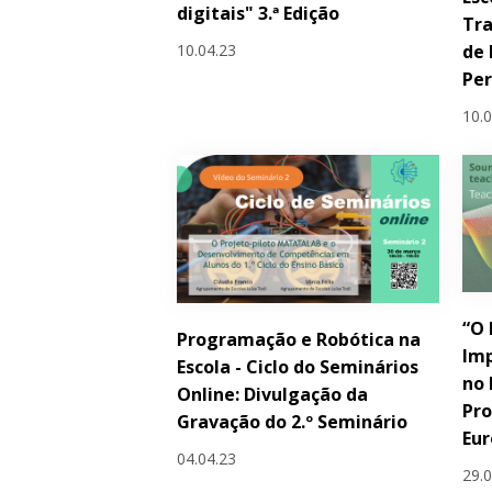
digitais" 3.ª Edição
Tr
10.04.23
de 
Per
10.
“O 
Programação e Robótica na
Im
Escola - Ciclo do Seminários
no 
Online: Divulgação da
Pro
Gravação do 2.º Seminário
Eur
04.04.23
29.