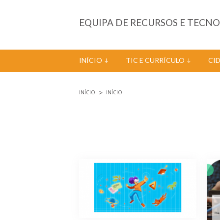
Passar para o conteúdo principal
EQUIPA DE RECURSOS E TECN
INÍCIO
TIC E CURRÍCULO
CI
INÍCIO
INÍCIO
Está aqui
Páginas