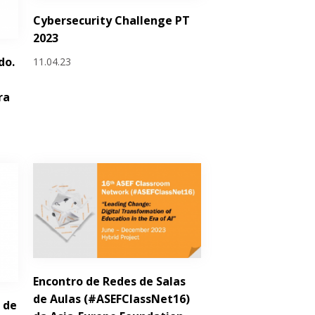
Cybersecurity Challenge PT
2023
do.
11.04.23
ra
Encontro de Redes de Salas
de Aulas (#ASEFClassNet16)
 de