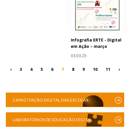
Infografia ERTE - Digital
em Ação – março
03.03.25
‹
3
4
5
6
7
8
9
10
11
›
CAPACITAÇÃO DIGITAL DAS ESCOLAS
LABORATÓRIOS DE EDUCAÇÃO DIGITAL