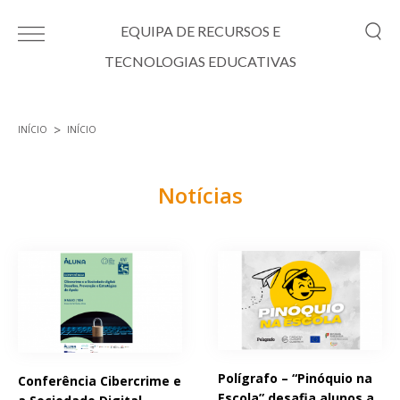
Passar para o conteúdo principal
EQUIPA DE RECURSOS E
TECNOLOGIAS EDUCATIVAS
INÍCIO
INÍCIO
Está aqui
Notícias
Páginas
Polígrafo – “Pinóquio na
Conferência Cibercrime e
Escola” desafia alunos a