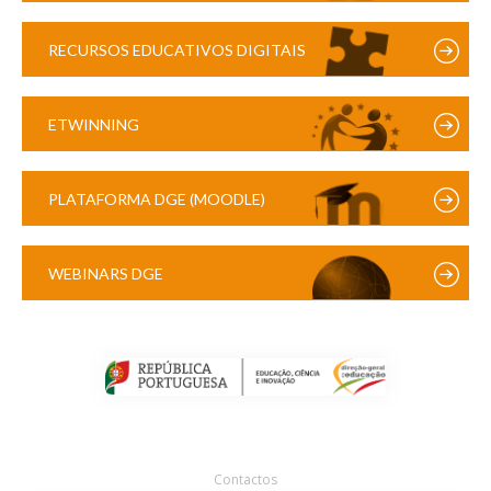
RECURSOS EDUCATIVOS DIGITAIS
ETWINNING
PLATAFORMA DGE (MOODLE)
WEBINARS DGE
Contactos