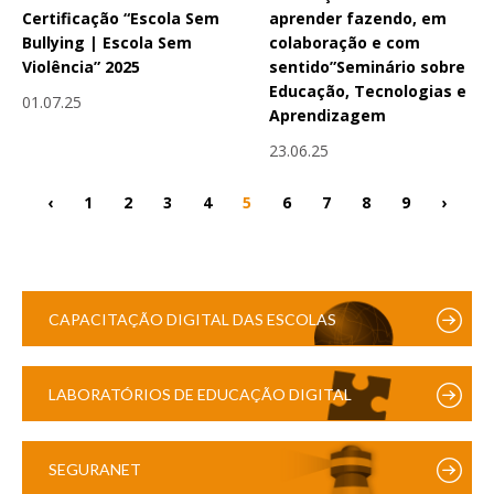
Certificação “Escola Sem
aprender fazendo, em
Bullying | Escola Sem
colaboração e com
Violência” 2025
sentido”Seminário sobre
Educação, Tecnologias e
01.07.25
Aprendizagem
23.06.25
‹
1
2
3
4
5
6
7
8
9
›
CAPACITAÇÃO DIGITAL DAS ESCOLAS
LABORATÓRIOS DE EDUCAÇÃO DIGITAL
SEGURANET