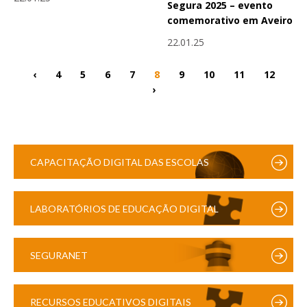
Segura 2025 – evento
comemorativo em Aveiro
22.01.25
‹
4
5
6
7
8
9
10
11
12
›
CAPACITAÇÃO DIGITAL DAS ESCOLAS
LABORATÓRIOS DE EDUCAÇÃO DIGITAL
SEGURANET
RECURSOS EDUCATIVOS DIGITAIS