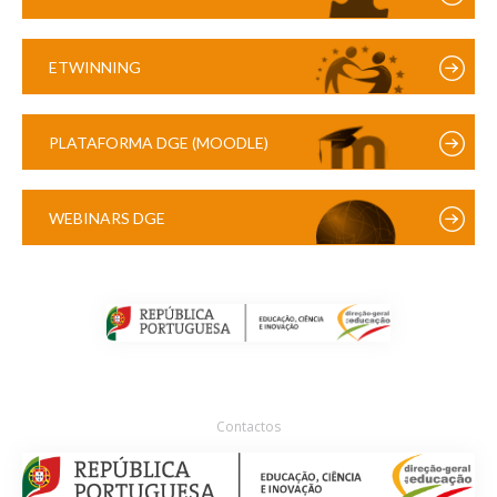
ETWINNING
PLATAFORMA DGE (MOODLE)
WEBINARS DGE
Contactos