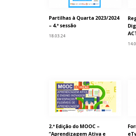
Partilhas à Quarta 2023/2024
Reg
– 4.ª sessão
Dig
ACT
18.03.24
14.
2.ª Edição do MOOC –
Fo
“Aprendizagem Ativa e
eT