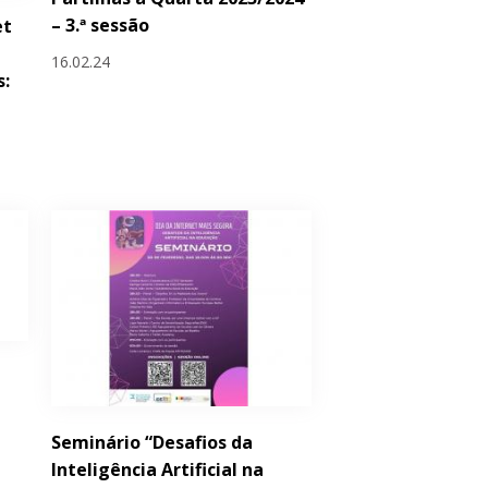
– 3.ª sessão
et
16.02.24
s:
Seminário “Desafios da
Inteligência Artificial na