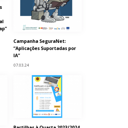
s
al
ap”
Campanha SeguraNet:
“Aplicações Suportadas por
IA”
07.03.24
Partilhas à Quarta 2023/2024