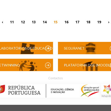
‹
11
12
13
14
15
16
17
18
19
›
LABORATÓRIOS DE EDUCAÇÃO
SEGURANET
DIGITAL
ETWINNING
PLATAFORMA DGE (MOODLE
Contactos