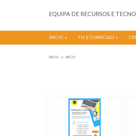
Passar para o conteúdo principal
EQUIPA DE RECURSOS E TECN
INÍCIO
TIC E CURRÍCULO
CI
INÍCIO
INÍCIO
Está aqui
Páginas