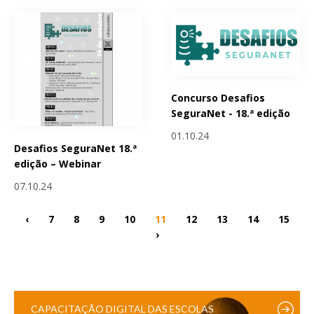
Concurso Desafios
SeguraNet - 18.ª edição
01.10.24
Desafios SeguraNet 18.ª
edição – Webinar
07.10.24
‹
7
8
9
10
11
12
13
14
15
›
CAPACITAÇÃO DIGITAL DAS ESCOLAS