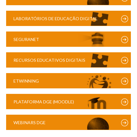
LABORATÓRIOS DE EDUCAÇÃO DIGITAL
SEGURANET
RECURSOS EDUCATIVOS DIGITAIS
ETWINNING
PLATAFORMA DGE (MOODLE)
WEBINARS DGE