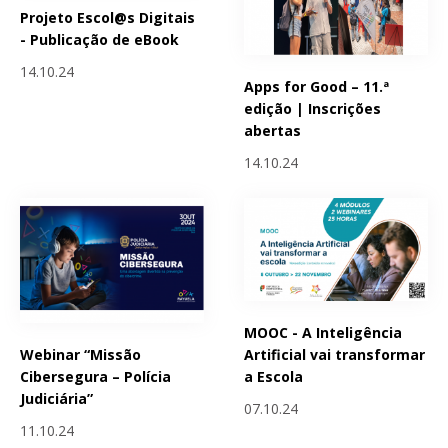
Projeto Escol@s Digitais
- Publicação de eBook
14.10.24
Apps for Good – 11.ª
edição | Inscrições
abertas
14.10.24
MOOC - A Inteligência
Webinar “Missão
Artificial vai transformar
Cibersegura – Polícia
a Escola
Judiciária”
07.10.24
11.10.24